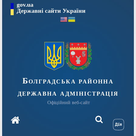
Перейти
gov.ua
Державні сайти України
до
вмісту
Болградська районна
державна адміністрація
Офіційний веб-сайт