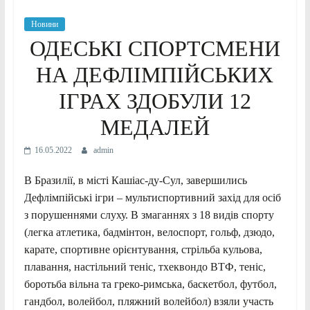
Новини
ОДЕСЬКІ СПОРТСМЕНИ
НА ДЕФЛІМПІЙСЬКИХ
ІГРАХ ЗДОБУЛИ 12
МЕДАЛЕЙ
16.05.2022
admin
В Бразилії, в місті Кашіас-ду-Сул, завершились
Дефлімпійські ігри – мультиспортивний захід для осіб
з порушеннями слуху. В змаганнях з 18 видів спорту
(легка атлетика, бадмінтон, велоспорт, гольф, дзюдо,
карате, спортивне орієнтування, стрільба кульова,
плавання, настільний теніс, тхеквондо ВТФ, теніс,
боротьба вільна та греко-римська, баскетбол, футбол,
гандбол, волейбол, пляжний волейбол) взяли участь