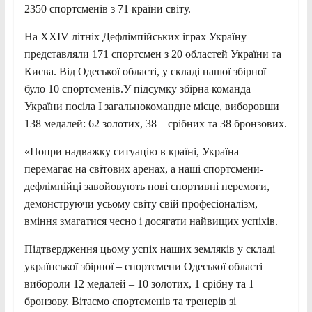
2350 спортсменів з 71 країни світу.
На XXIV літніх Дефлімпійських іграх Україну
представляли 171 спортсмен з 20 областей України та
Києва. Від Одеської області, у складі нашої збірної
було 10 спортсменів.У підсумку збірна команда
України посіла І загальнокомандне місце, виборовши
138 медалей: 62 золотих, 38 – срібних та 38 бронзових.
«Попри надважку ситуацію в країні, Україна
перемагає на світових аренах, а наші спортсмени-
дефлімпійці завойовують нові спортивні перемоги,
демонструючи усьому світу свій професіоналізм,
вміння змагатися чесно і досягати найвищих успіхів.
Підтвердження цьому успіх наших земляків у складі
української збірної – спортсмени Одеської області
вибороли 12 медалей – 10 золотих, 1 срібну та 1
бронзову. Вітаємо спортсменів та тренерів зі