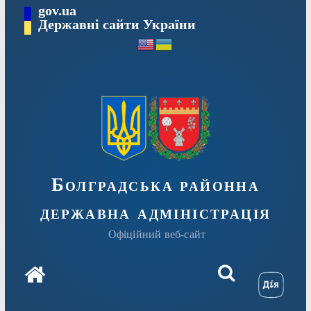
Перейти
gov.ua
Державні сайти України
до
вмісту
Болградська районна
державна адміністрація
Офіційний веб-сайт