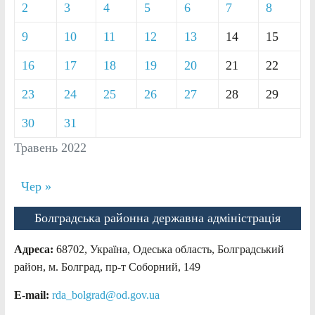
2
3
4
5
6
7
8
9
10
11
12
13
14
15
16
17
18
19
20
21
22
23
24
25
26
27
28
29
30
31
Травень 2022
Чер »
Болградська районна державна адміністрація
Адреса:
68702, Україна, Одеська область, Болградський
район, м. Болград, пр-т Соборний, 149
E-mail:
rda_bolgrad@od.gov.ua