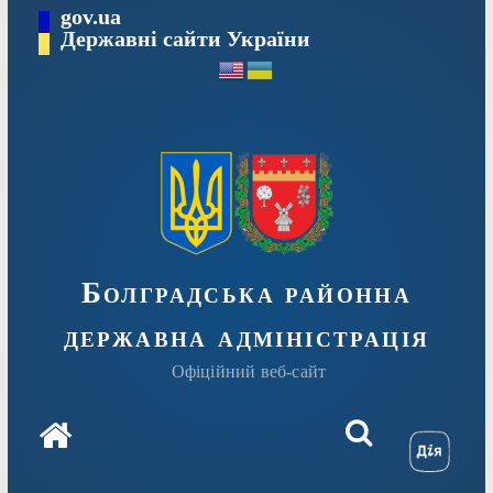
Перейти
gov.ua
Державні сайти України
до
вмісту
Болградська районна
державна адміністрація
Офіційний веб-сайт