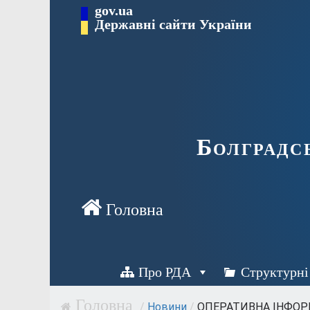
Перейти
gov.ua
Державні сайти України
до
вмісту
Болградс
Про РДА
Структурні
/
Новини
/
ОПЕРАТИВНА ІНФОРМ