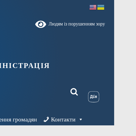
Людям із порушенням зору
ністрація
ення громадян
Контакти