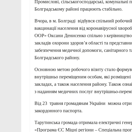
Промислові, сільськогосподарські, комунальні пі
Болградському районі працюють стабільно.
Вчора, в м. Болграді відбувся спільний робочи
вакцинації населення від коронавірусної хворо
ООР» Оксани Денисенко спільно з керівництво
закладів охорони здоров’я області та представник
забезпечення медичної допомоги, санітарного т
Болградського району.
Основною метою робочого візиту стало формув
внутрішньо переміщеним особам, які розміщені
закладах, а також населення району. Також озна
з наданням медичних послуг внутрішньо-перем
Від 23 травня громадянам України можна отри
закордонного паспорта.
Тарутинська громада отримала електричні генер
«Програма ЄС Міцні регіони – Спеціальна прог