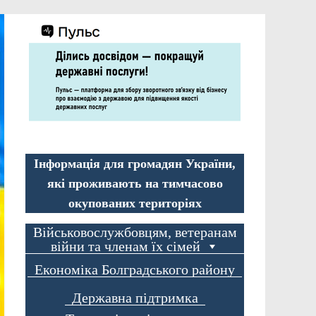
Інформація для громадян України,
які проживають на тимчасово
окупованих територіях
Військовослужбовцям, ветеранам
війни та членам їх сімей
Економіка Болградського району
Державна підтримка