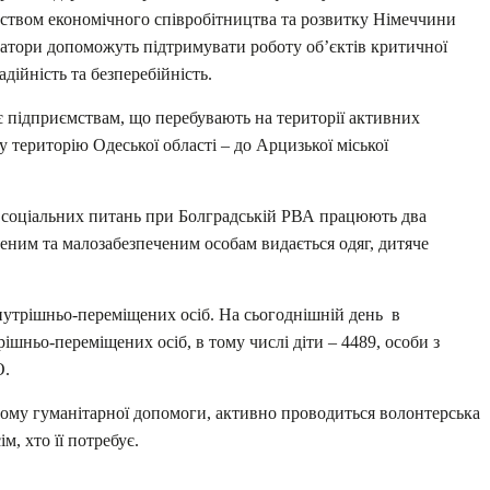
ством економічного співробітництва та розвитку Німеччини
атори допоможуть підтримувати роботу об’єктів критичної
адійність та безперебійність.
є підприємствам, що перебувають на території активних
у територію Одеської області – до Арцизької міської
 соціальних питань при Болградській РВА працюють два
еним та малозабезпеченим особам видається одяг, дитяче
нутрішньо-переміщених осіб. На сьогоднішній день в
шньо-переміщених осіб, в тому числі діти – 4489, особи з
О.
му гуманітарної допомоги, активно проводиться волонтерська
м, хто її потребує.