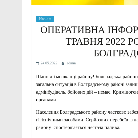
Новини
ОПЕРАТИВНА ІНФОРМ
ТРАВНЯ 2022 Р
БОЛГРАД
24.05.2022
admin
Шановні мешканці району! Болградська районна 
загальна ситуація в Болградському районі зали
адмінбудівель, бойових дій – немає. Криміног
органами.
Населення Болградського району частково забе
гігієнічними засобами. Серйозних перебоїв із 
району спостерігається нестача палива.