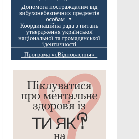
Допомога постраждалим від
вибухонебезпечних предметів
особам
Координаційна рада з питань
утвердження української
національної та громадянської
ідентичності
Програма «єВідновлення»