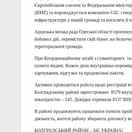
Європейським союзом та Федеральним міністер
(BMZ) та впроваджується компанією GIZ. генер
інфраструктури у нашій громаді та посилять її н
Арцизька міська рада Одеської області пропону
бойових дій, перемістити свій бізнес на безпечн
територіальної громади.
При Координаційному штабі з гуманітарних та
пункти видачі. Кожен день внутрішньо-переміщ
харчування, підгузки та продовольчі пакети.
Активно проводиться робота щодо реєстрації в
Болградському районі зареєстровано 8579 внутрі
інвалідністю – 145. Довідки отримали 8137 ВП
В районі продовжують працювати пункти прийо
діяльність, жителі району збирають допомогу всі
БОЛГРАДСЬКИЙ РАЙОН – ЦЕ УКРАЇНА!