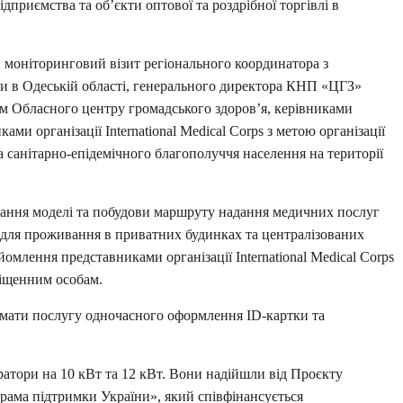
дприємства та об’єкти оптової та роздрібної торгівлі в
й моніторинговий візит регіонального координатора з
би в Одеській області, генерального директора КНП «ЦГЗ»
м Обласного центру громадського здоров’я, керівниками
ами організації International Medical Corps з метою організації
а санітарно-епідемічного благополуччя населення на території
ання моделі та побудови маршруту надання медичних послуг
 для проживання в приватних будинках та централізованих
йомлення представниками організації International Medical Corps
іщенним особам.
мати послугу одночасного оформлення ID-картки та
атори на 10 кВт та 12 кВт. Вони надійшли від Проєкту
рама підтримки України», який співфінансується