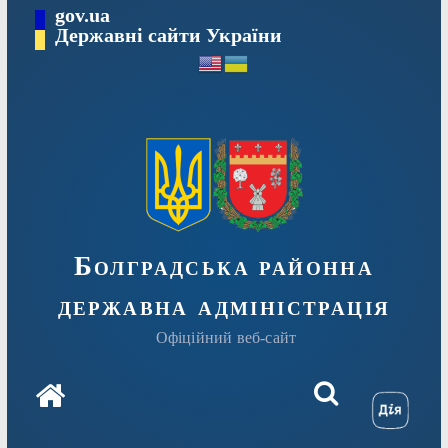
Перейти
gov.ua
Державні сайти України
до
вмісту
Болградська районна
державна адміністрація
Офіційний веб-сайт