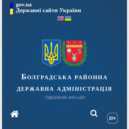
Перейти
gov.ua
Державні сайти України
до
вмісту
Болградська районна
державна адміністрація
Офіційний веб-сайт