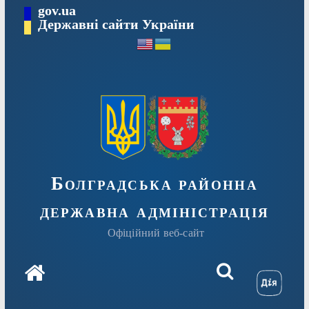
Перейти
gov.ua
Державні сайти України
до
вмісту
Болградська районна
державна адміністрація
Офіційний веб-сайт