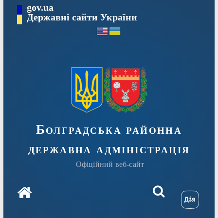
Перейти
gov.ua
Державні сайти України
до
вмісту
Болградська районна
державна адміністрація
Офіційний веб-сайт