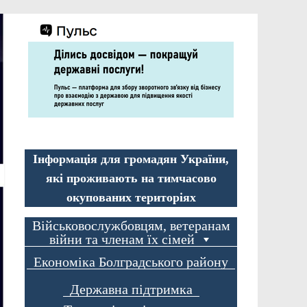
Інформація для громадян України,
які проживають на тимчасово
окупованих територіях
Військовослужбовцям, ветеранам
війни та членам їх сімей
Економіка Болградського району
Державна підтримка