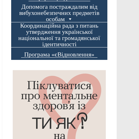
Допомога постраждалим від
вибухонебезпечних предметів
особам
Координаційна рада з питань
утвердження української
національної та громадянської
ідентичності
Програма «єВідновлення»