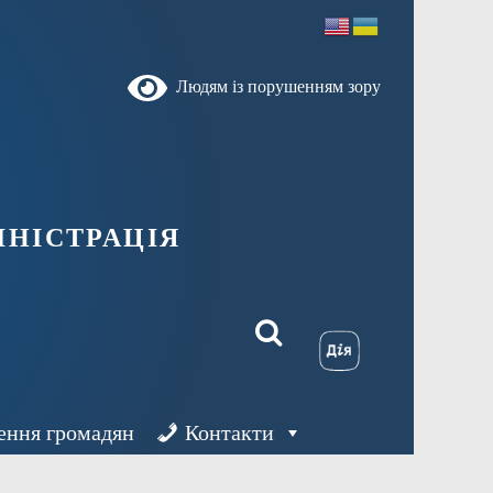
Людям із порушенням зору
ністрація
ення громадян
Контакти