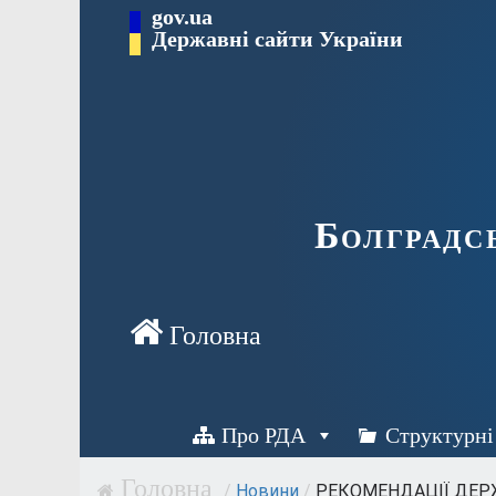
Перейти
gov.ua
Державні сайти України
до
вмісту
Болградс
Про РДА
Структурні
/
Новини
/
РЕКОМЕНДАЦІЇ ДЕРЖ