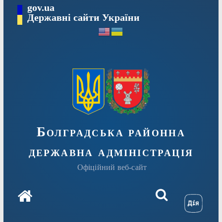
Перейти
gov.ua
Державні сайти України
до
вмісту
Болградська районна
державна адміністрація
Офіційний веб-сайт