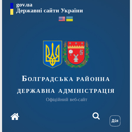
Перейти
gov.ua
Державні сайти України
до
вмісту
Болградська районна
державна адміністрація
Офіційний веб-сайт