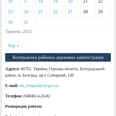
16
17
18
19
20
21
22
23
24
25
26
27
28
29
30
31
Травень 2022
Чер »
Болградська районна державна адміністрація
Адреса:
68702, Україна, Одеська область, Болградський
район, м. Болград, пр-т Соборний, 149
E-mail:
rda_bolgrad@od.gov.ua
Телефон:
(04846) 4-24-82
Розпорядок роботи: