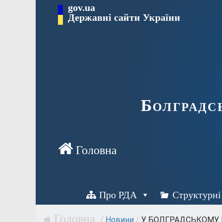
Перейти
gov.ua
Державні сайти України
до
вмісту
Болградс
Про РДА
Структурні
/
Новини
/
У БОЛГРАДСЬКОМУ РА