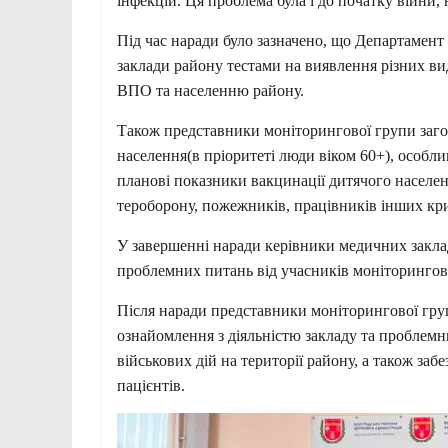
інфекцій. Ця проблема була і до початку війни, 
Під час наради було зазначено, що Департамен
заклади району тестами на виявлення різних ви
ВПО та населенню району.
Також представники моніторингової групи заго
населення(в пріоритеті люди віком 60+), особл
планові показники вакцинації дитячого населен
тероборону, пожежників, працівників інших кр
У завершенні наради керівники медичних заклад
проблемних питань від учасників моніторингов
Після наради представники моніторингової груп
ознайомлення з діяльністю закладу та пробле
військових дій на території району, а також за
пацієнтів.