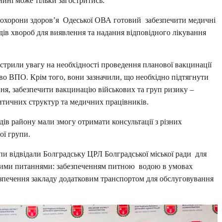
нині може тільки загостритись.
т охорони здоров’я Одеської ОВА готовий забезпечити медичні
дів хвороб для виявлення та надання відповідного лікування
стрили увагу на необхідності проведення планової вакцинації
иво ВПО. Крім того, вони зазначили, що необхідно підтягнути
ня, забезпечити вакцинацію військових та груп ризику –
итичних структур та медичних працівників.
ів району мали змогу отримати консультації з різних
ої групи.
и відвідали Болградську ЦРЛ Болградської міської ради для
мними питаннями: забезпеченням питною водою в умовах
безпечення закладу додатковим транспортом для обслуговування