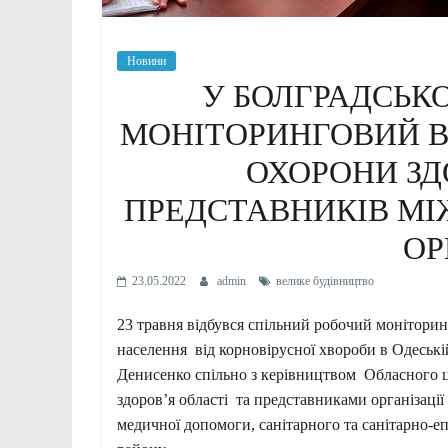
Новини
У БОЛГРАДСЬК
МОНІТОРИНГОВИЙ ВІ
ОХОРОНИ ЗД
ПРЕДСТАВНИКІВ МІ
ОР
23.05.2022
admin
велике будівництво
23 травня відбувся спільний робочий моніторин
населення від корновірусної хвороби в Одесь
Денисенко спільно з керівництвом Обласного ц
здоров’я області та представниками організації 
медичної допомоги, санітарного та санітарно-е