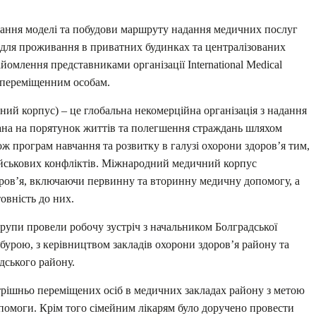
ання моделі та побудови маршруту надання медичних послуг
 для проживання в приватних будинках та централізованих
йомлення представниками організації International Medical
-переміщенним особам.
ний корпус) – це глобальна некомерційна організація з надання
вана на порятунок життів та полегшення страждань шляхом
ож програм навчання та розвитку в галузі охорони здоров’я тим,
військових конфліктів. Міжнародний медичний корпус
оров’я, включаючи первинну та вторинну медичну допомогу, а
овність до них.
рупи провели робочу зустріч з начальником Болградської
мбурою, з керівництвом закладів охорони здоров’я району та
дського району.
нутрішньо переміщених осіб в медичних закладах району з метою
помоги. Крім того сімейним лікарям було доручено провести