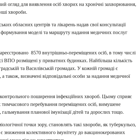
ний огляд для виявлення осіб хворих на хронічні захворювання,
інші хвороби.
ких обласних центрів та лікарень надав свої консультації
 формування моделі та маршруту надання медичних послуг
зареєстровано 8570 внутрішньо-переміщених осіб, в тому числі
і усі ВПО розміщені у приватних будинках. Найбільша кількість
радській та Василівській громадах. У кожній громаді є
 а також, визначені відповідальні особи за надання медичної
езконтрольного поширення інфекційних хвороб. Цьому сприяє
х тимчасового перебування переміщених осіб, вимушене
 гальмування планової імунізації дітей та дорослих тощо.
іологічної точки зору, становлять такі хвороби, як туберкульоз,
й є зниження колективного імунітету до вакцинокерованих