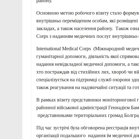
району.
Основною метою робочого візиту стало формув
внутрішньо переміщеним особам, які розміщені
закладах, а також населення району. Також озна
Corps з наданням медичних послуг внутрішньо
International Medical Corps (Міжнародний медич
гуманітарної допомоги, діяльність якої спрямо
надання невідкладної медичної допомоги, а так
хто постраждав від стихійних лих, хвороб чи 
спеціалізується на підтримці служб охорони зд
також реагування на надзвичайні ситуації та гот
В рамках візиту представники моніторингової г
районної військової адміністрації Геннадієм Ба
представниками територіальних громад Болгра
Під час зустрічі була обговорена реєстрація в
організації подальшого надання їм медичної до