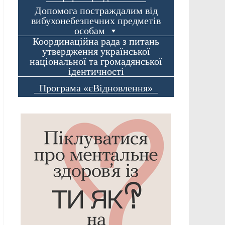
Допомога постраждалим від
вибухонебезпечних предметів
особам
Координаційна рада з питань
утвердження української
національної та громадянської
ідентичності
Програма «єВідновлення»