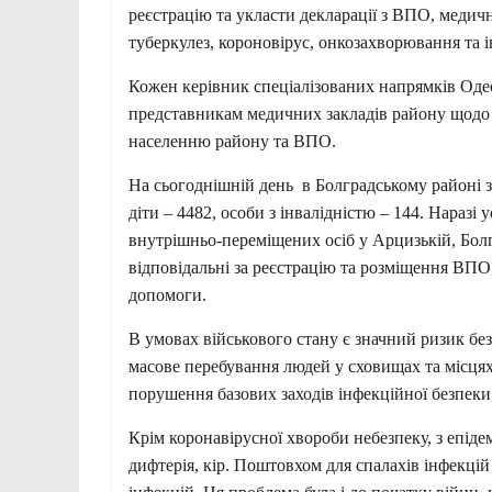
реєстрацію та укласти декларації з ВПО, медич
туберкулез, короновірус, онкозахворювання та 
Кожен керівник спеціалізованих напрямків Одесь
представникам медичних закладів району щодо
населенню району та ВПО.
На сьогоднішній день в Болградському районі 
діти – 4482, особи з інвалідністю – 144. Нараз
внутрішньо-переміщених осіб у Арцизькій, Болг
відповідальні за реєстрацію та розміщення ВПО,
допомоги.
В умовах військового стану є значний ризик б
масове перебування людей у сховищах та місця
порушення базових заходів інфекційної безпеки,
Крім коронавірусної хвороби небезпеку, з епідем
дифтерія, кір. Поштовхом для спалахів інфекці