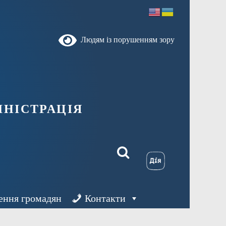
Людям із порушенням зору
ністрація
ення громадян
Контакти