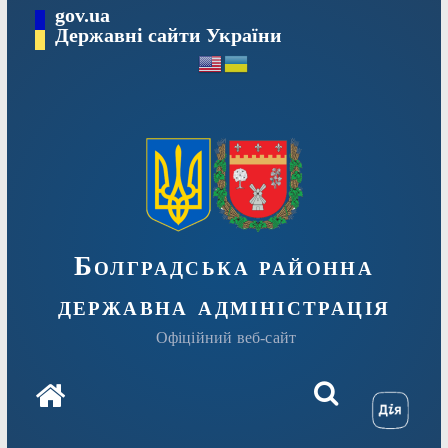
Перейти
gov.ua
Державні сайти України
до
вмісту
Болградська районна
державна адміністрація
Офіційний веб-сайт