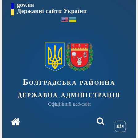
Перейти
gov.ua
Державні сайти України
до
вмісту
Болградська районна
державна адміністрація
Офіційний веб-сайт