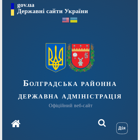
Перейти
gov.ua
Державні сайти України
до
вмісту
Болградська районна
державна адміністрація
Офіційний веб-сайт