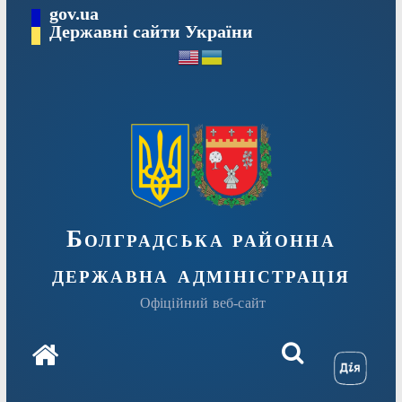
Перейти
gov.ua
Державні сайти України
до
вмісту
Болградська районна
державна адміністрація
Офіційний веб-сайт