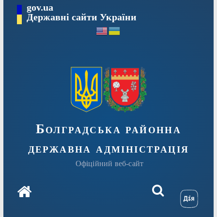
Перейти
gov.ua
Державні сайти України
до
вмісту
Болградська районна
державна адміністрація
Офіційний веб-сайт