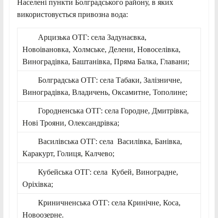
Населені пункти Болградського району, в яких
використовується привозна вода:
Арцизька ОТГ: села Задунаєвка,
Новоівановка, Холмське, Делени, Новоселівка,
Виноградівка, Баштанівка, Пряма Балка, Главани;
Болградська ОТГ: села Табаки, Залізничне,
Виноградівка, Владичень, Оксамитне, Тополине;
Городненська ОТГ: села Городне, Дмитрівка,
Нові Трояни, Олександрівка;
Василівська ОТГ: села Василівка, Банівка,
Каракурт, Голиця, Калчево;
Кубейська ОТГ: села Кубей, Виноградне,
Оріхівка;
Криничненська ОТГ: села Кринічне, Коса,
Новоозерне.