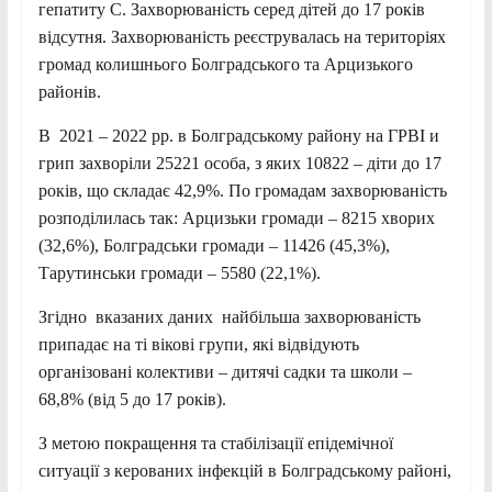
гепатиту С. Захворюваність серед дітей до 17 років
відсутня. Захворюваність реєструвалась на територіях
громад колишнього Болградського та Арцизького
районів.
В 2021 – 2022 рр. в Болградському району на ГРВІ и
грип захворіли 25221 особа, з яких 10822 – діти до 17
років, що складає 42,9%. По громадам захворюваність
розподілилась так: Арцизьки громади – 8215 хворих
(32,6%), Болградськи громади – 11426 (45,3%),
Тарутинськи громади – 5580 (22,1%).
Згідно вказаних даних найбільша захворюваність
припадає на ті вікові групи, які відвідують
організовані колективи – дитячі садки та школи –
68,8% (від 5 до 17 років).
З метою покращення та стабілізації епідемічної
ситуації з керованих інфекцій в Болградському районі,