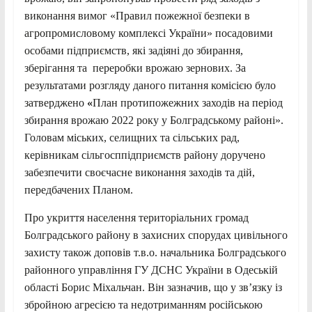
виконання вимог «Правил пожежної безпеки в
агропромисловому комплексі України» посадовими
особами підприємств, які задіяні до збирання,
зберігання та переробки врожаю зернових. За
результатами розгляду даного питання комісією було
затверджено
«
План протипожежних заходів на період
збирання врожаю 2022 року у Болградському районі».
Головам міських, селищних та сільських рад,
керівникам сільгосппідприємств району доручено
забезпечити своєчасне виконання заходів та дій,
передбачених Планом.
Про укриття населення територіальних громад
Болградського району в захисних спорудах цивільного
захисту також доповів т.в.о. начальника Болградського
районного управління ГУ ДСНС України в Одеській
області Борис Міхальчан. Він зазначив, що у зв’язку із
збройною агресією та недотриманням російською