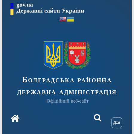
Перейти
gov.ua
Державні сайти України
до
вмісту
Болградська районна
державна адміністрація
Офіційний веб-сайт