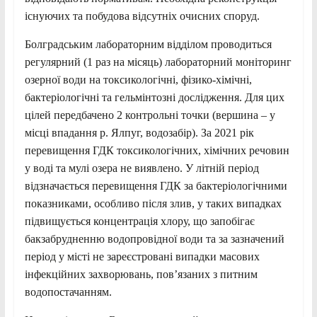
існуючих та побудова відсутніх очисних споруд.
Болградським лабораторним відділом проводиться
регулярний (1 раз на місяць) лабораторний моніторинг
озерної води на токсикологічні, фізико-хімічні,
бактеріологічні та гельмінтозні дослідження. Для цих
цілей передбачено 2 контрольні точки (вершина – у
місці впадання р. Ялпуг, водозабір). За 2021 рік
перевищення ГДК токсикологічних, хімічних речовин
у воді та мулі озера не виявлено. У літній період
відзначається перевищення ГДК за бактеріологічними
показниками, особливо після злив, у таких випадках
підвищується концентрація хлору, що запобігає
бакзабрудненню водопровідної води та за зазначений
період у місті не зареєстровані випадки масових
інфекційних захворювань, пов’язаних з питним
водопостачанням.