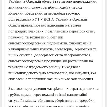
України в Одеській області та з метою попередження
виникнення пожеж і загибелі людей у період
збирання, зберігання та переробки врожаю,
Болградським РУ ГУ ДСНС України в Одеській
області проаналізовано відповідні матеріали
попередніх планових, позапланових перевірок стану
пожежної та техногенної безпеки
сільськогосподарських підприємств, хлібних ланів,
хлібоприймальних пунктів, елеваторів, зернотоків та
інших об’єктів, де зберігається та перероблюється
сільськогосподарська продукція, які розташовані на
території Болградського району. Виходячи з
вищевикладеного було встановлено, що ситуація, яка
склалась на теперішній час, викликає занепокоєння.
З метою недопущення матеріальних втрат зернових та
грубих кормів через пожежі та інші надзвичайні
ситуації в місцях збирання, зберігання та переробки
врожаю, він запропонував провести ряд заходів з