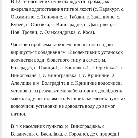
В 12-ти населених пунктах відсутні громадські
джерела водопостачання питної якості (с. Каракурт, с.
Оксамитне, с. Тополине, с. Табаки, с. Залізничне, с.
Кубей, с. Оріхівка, с. Виноградне, с. Дмитрівка, с.
Нові Трояни, с. Олександрівка, с. Коса).
Частково проблема забезпечення питною водою
вирішується обладнанням 12 колективних установок
доочистки води бюветного типу, а саме: в м.
Болград-5, с. Голиця-1, с. Баннівка -1, с. Оріхівка-1, с.
Виноградне-1, с. Виноградівка-1, с. Криничне -2.
Але лише в м. Болграді та в с. Криничне водоочисні
установки за результатами лабораторних досліджень
мають воду питної якості. В інших населених пунктах
водоочисні установки не доводять воду до вимог
питної.
В 4-х населених пунктах (с. Виноградівка, с.
Владичень, с. Василівка, с. Городнє), де є природні