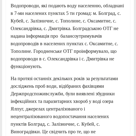
Водопроводи, які подають воду населенню, обладнані
в 7-ми населених пунктах 5 ти громад: м. Болград, с.
Кубей, с. Залізничне, с. Тополине, с. Оксамитне, с.
Олександрівка, с. Дмитрівка. Болградською ОТГ не
надана інформація про балансоутримувачів
водопроводів в населених пунктах с. Оксамитне, с.
Тополине. Городненське ОТГ проінформувало, що
водопроводи в с. Олександрівка і с. Дмитрівка не
функціонують.
На протязі останніх декількох років за результатами
досліджень проб води, відібраних фахівцями
Держпродспоживслужби, були виявлені збудники
інфекційних та паразитарних хвороб у воді озера
Ялпуг, джерелах централізованого і
нецентралізованого водопостачання населених
пунктів Болград, с. Залізничне, с. Кубей, с.
Виноградівки. Це свідчить про те, що не