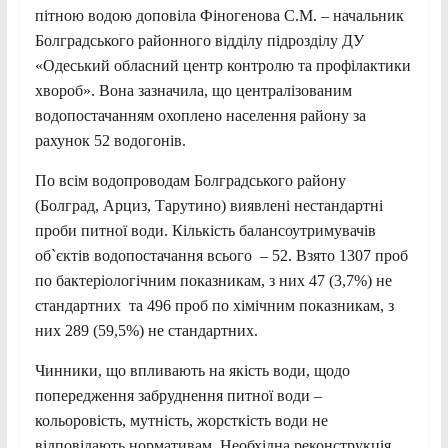
пітною водою доповіла Фіногенова С.М. – начальник
Болградського районного відділу підрозділу ДУ
«Одеський обласний центр контролю та профілактики
хвороб». Вона зазначила, що централізованим
водопостачанням охоплено населення району за
рахунок 52 водогонів.
По всім водопроводам Болградського району
(Болград, Арциз, Тарутино) виявлені нестандартні
проби питної води. Кількість балансоутримувачів
об`єктів водопостачання всього – 52. Взято 1307 проб
по бактеріологічним показникам, з них 47 (3,7%) не
стандартних та 496 проб по хімічним показникам, з
них 289 (59,5%) не стандартних.
Чинники, що впливають на якість води, щодо
попередження забруднення питної води –
кольоровість, мутність, жорсткість води не
відповідають нормативам. Необхідна реконструкція