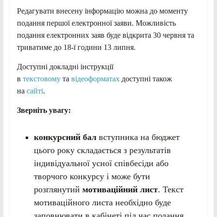
Редагувати внесену інформацію можна до моменту
подання першої електронної заяви. Можливість
подання електронних заяв буде відкрита 30 червня та
триватиме до 18-ї години 13 липня.
Доступні докладні інструкції
в
текстовому
та
відеоформатах
доступні також
на
сайті
.
Зверніть увагу:
конкурсний бал
вступника на бюджет
цього року складається з результатів
індивідуальної усної співбесіди або
творчого конкурсу і може бути
розглянутий
мотиваційний лист
. Текст
мотиваційного листа необхідно буде
заповнювати в кабінеті під час подання