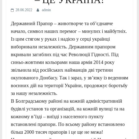
28.06.2022
admin
Державний Прапор – животворче та об’єднавче
начало, символ наших перемог – минулих і майбутніх.
Із цим стягом у руках і надією у серці українці
виборювали незалежність. Державним прапором
вкривали загиблих під час Революції Гідності. Під
синьо-жовтими кольорами наша армія 2014 року
звільнила від російських найманців дві третини
окупованого Донбасу. Так і зараз, у зв’язку із веденням
воєнних дій на території України, продовжує боротьбу
за нашу незалежність.
В Болградському районі на кожній адміністративній
будівлі установ та організацій, на кожній вулиці та на
кожному в’їзді – виїзді з населеного пункту
встановлені прапори. По всьому району встановлено
більш 2000 тисяч прапорів і це ще не межа!