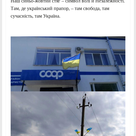
Наш синьо-жовтий стяг – символ волі й Незалежності.
Там, де український прапор, – там свобода, там
сучасність, там Україна.