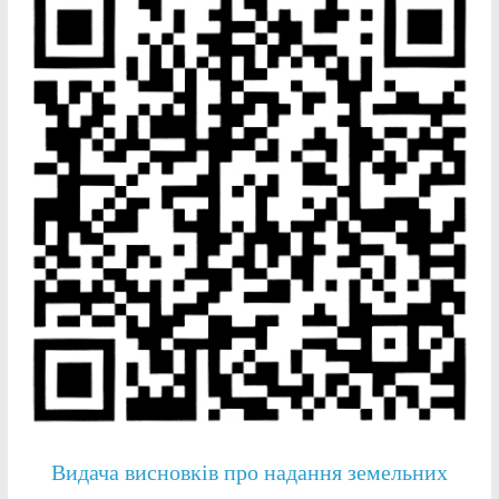
Видача висновків про надання земельних