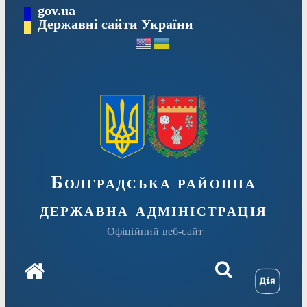
Перейти
gov.ua
Державні сайти України
до
вмісту
Болградська районна
державна адміністрація
Офіційний веб-сайт