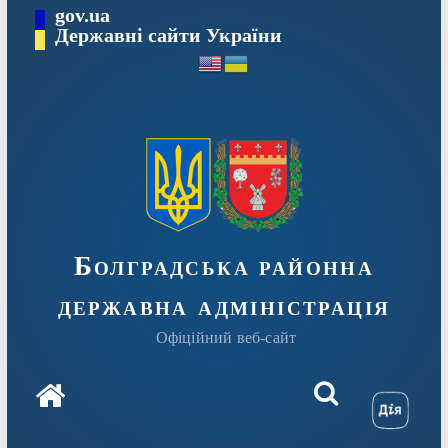
Перейти
gov.ua
Державні сайти України
до
вмісту
Болградська районна
державна адміністрація
Офіційний веб-сайт