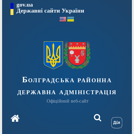
Перейти
gov.ua
Державні сайти України
до
вмісту
Болградська районна
державна адміністрація
Офіційний веб-сайт