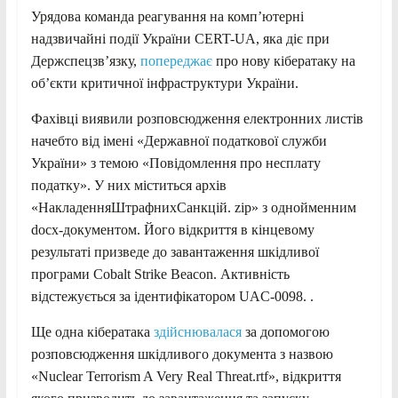
Урядова команда реагування на комп’ютерні
надзвичайні події України CERT-UA, яка діє при
Держспецзв’язку,
попереджає
про нову кібератаку на
об’єкти критичної інфраструктури України.
Фахівці виявили розповсюдження електронних листів
начебто від імені «Державної податкової служби
України» з темою «Повідомлення про несплату
податку». У них міститься архів
«НакладенняШтрафнихСанкцiй. zip» з однойменним
docx-документом. Його відкриття в кінцевому
результаті призведе до завантаження шкідливої
програми Cobalt Strike Beacon. Активність
відстежується за ідентифікатором UAC-0098. .
Ще одна кібератака
здійснювалася
за допомогою
розповсюдження шкідливого документа з назвою
«Nuclear Terrorism A Very Real Threat.rtf», відкриття