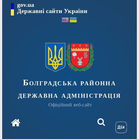
Перейти
gov.ua
Державні сайти України
до
вмісту
Болградська районна
державна адміністрація
Офіційний веб-сайт