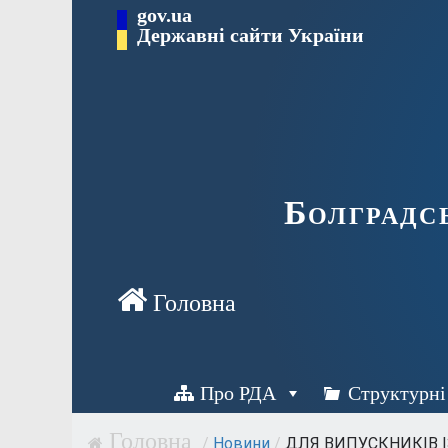
Перейти
gov.ua
Державні сайти України
до
вмісту
Болградс
Про РДА
Структурні
/
Новини
/
ДЛЯ ВИПУСКНИКІВ ІЗ