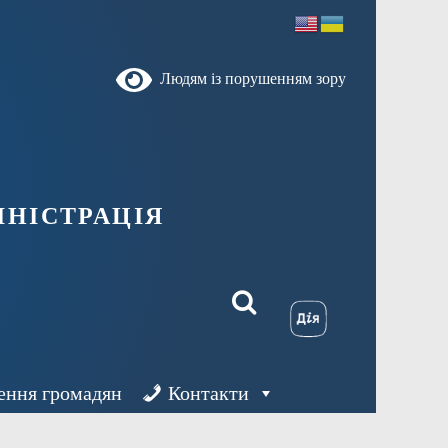
Людям із порушенням зору
ністрація
ення громадян
Контакти