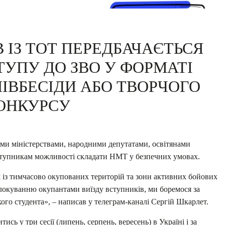
 ІЗ ТОТ ПЕРЕДБАЧАЄТЬСЯ
УПУ ДО ЗВО У ФОРМАТІ
ІВБЕСІДИ АБО ТВОРЧОГО
ОНКУРСУ
ними міністерствами, народними депутатами, освітянами
тупникам можливості складати НМТ у безпечних умовах.
із тимчасово окупованих територій та зони активних бойових
блокуванню окупантами виїзду вступників, ми боремося за
ого студента», – написав у телеграм-каналі Сергій Шкарлет.
сь у три сесії (липень, серпень, вересень) в Україні і за