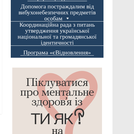
Допомога постраждалим від
вибухонебезпечних предметів
особам
Координаційна рада з питань
утвердження української
національної та громадянської
ідентичності
Програма «єВідновлення»