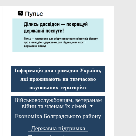
Інформація для громадян України,
які проживають на тимчасово
окупованих територіях
Військовослужбовцям, ветеранам
війни та членам їх сімей
Економіка Болградського району
Державна підтримка