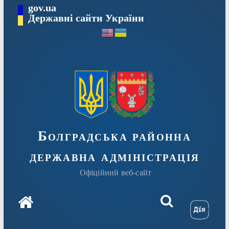
Перейти
gov.ua
Державні сайти України
до
вмісту
Болградська районна
державна адміністрація
Офіційний веб-сайт