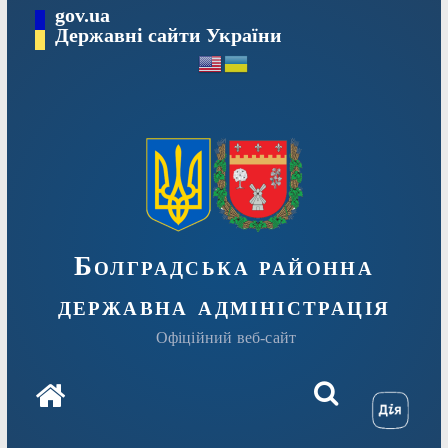
Перейти
gov.ua
Державні сайти України
до
вмісту
Болградська районна
державна адміністрація
Офіційний веб-сайт