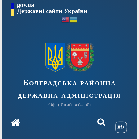
Перейти
gov.ua
Державні сайти України
до
вмісту
Болградська районна
державна адміністрація
Офіційний веб-сайт