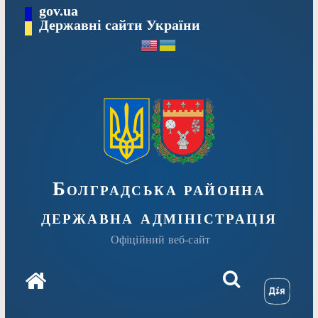
Перейти
gov.ua
Державні сайти України
до
вмісту
Болградська районна
державна адміністрація
Офіційний веб-сайт