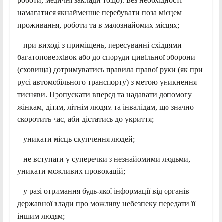
роботи, медичні заклади тощо). Без необхідності
намагатися якнайменше перебувати поза місцем
проживання, роботи та в малознайомих місцях;
– при виході з приміщень, пересуванні східцями
багатоповерхівок або до споруди цивільної оборони
(сховища) дотримуватись правила правої руки (як при
русі автомобільного транспорту) з метою уникнення
тисняви. Пропускати вперед та надавати допомогу
жінкам, дітям, літнім людям та інвалідам, що значно
скоротить час, аби дістатись до укриття;
– уникати місць скупчення людей;
– не вступати у суперечки з незнайомими людьми,
уникати можливих провокацій;
– у разі отримання будь-якої інформації від органів
державної влади про можливу небезпеку передати її
іншим людям;