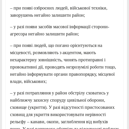
– при появі озброєних людей, військової техніки,
заворушень негайно залишити район;
– у разі появи засобів масової інформації сторони-
агресора негайно залишити район;
– при появі людей, що погано орієнтуються на
місцевості, розмовляють з акцентом, мають
нехарактерну зовнішність, чинять протиправні і
провокативні дії, проводять незрозумілі роботи тощо,
негайно інформувати органи правопорядку, місцевої
влади, військових;
– у разі потрапляння у район обстрілу сховатись у
найближчу захисну споруду цивільної оборони,
сховище (укриття). У разі відсутності пристосованих
сховищ для укриття використовувати нерівності
рельєфу – канави, окопи, заглиблення від вибухів
тощо. У разі раптового обстрілу та відсутності поблизу