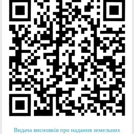
Видача висновків про надання земельних