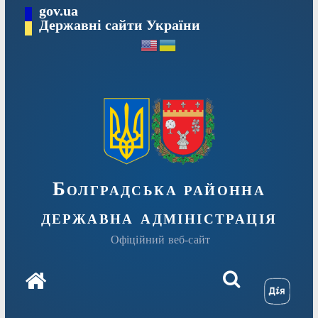
Перейти
gov.ua
Державні сайти України
до
вмісту
Болградська районна
державна адміністрація
Офіційний веб-сайт