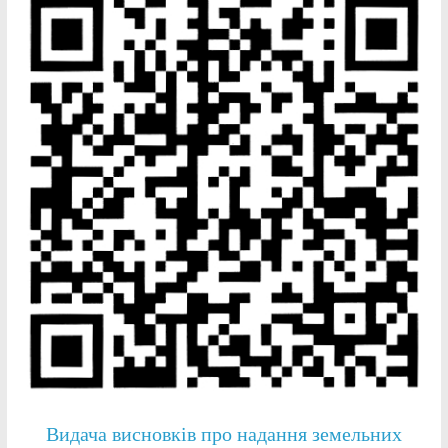
Видача висновків про надання земельних