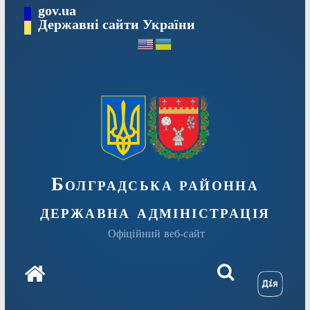
Перейти
gov.ua
Державні сайти України
до
вмісту
Болградська районна
державна адміністрація
Офіційний веб-сайт