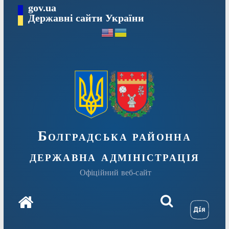
Перейти
gov.ua
Державні сайти України
до
вмісту
Болградська районна
державна адміністрація
Офіційний веб-сайт