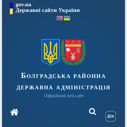
Перейти
gov.ua
Державні сайти України
до
вмісту
Болградська районна
державна адміністрація
Офіційний веб-сайт