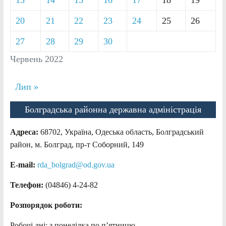
20
21
22
23
24
25
26
27
28
29
30
Червень 2022
Лип »
Болградська районна державна адміністрація
Адреса:
68702, Україна, Одеська область, Болградський
район, м. Болград, пр-т Соборний, 149
E-mail:
rda_bolgrad@od.gov.ua
Телефон:
(04846) 4-24-82
Розпорядок роботи:
Робочі дні: з понеділка по п’ятницю