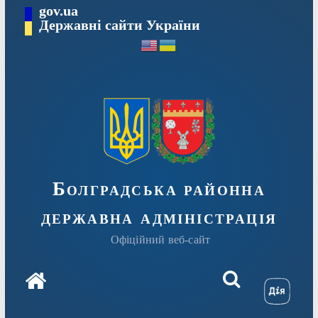
Перейти
gov.ua
Державні сайти України
до
вмісту
Болградська районна
державна адміністрація
Офіційний веб-сайт