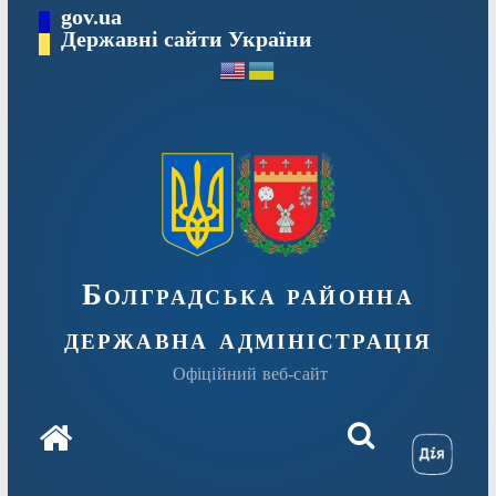
Перейти
gov.ua
Державні сайти України
до
вмісту
Болградська районна
державна адміністрація
Офіційний веб-сайт