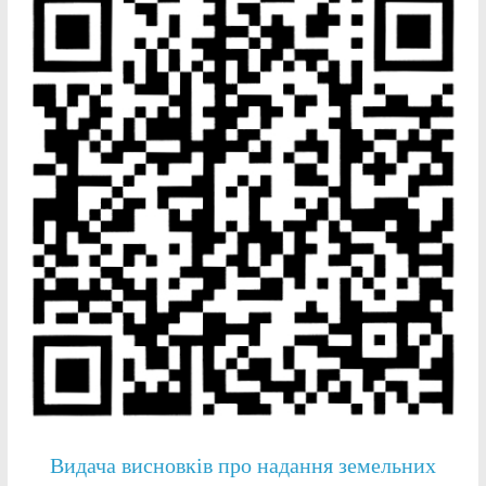
Видача висновків про надання земельних