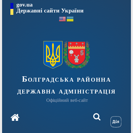
Перейти
gov.ua
Державні сайти України
до
вмісту
Болградська районна
державна адміністрація
Офіційний веб-сайт