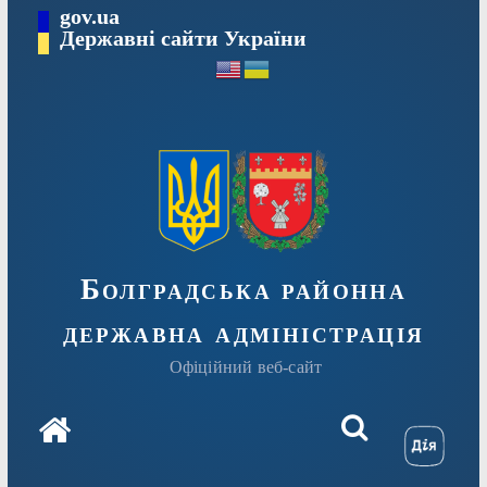
Перейти
gov.ua
Державні сайти України
до
вмісту
Болградська районна
державна адміністрація
Офіційний веб-сайт