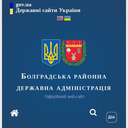
Перейти
gov.ua
Державні сайти України
до
вмісту
Болградська районна
державна адміністрація
Офіційний веб-сайт