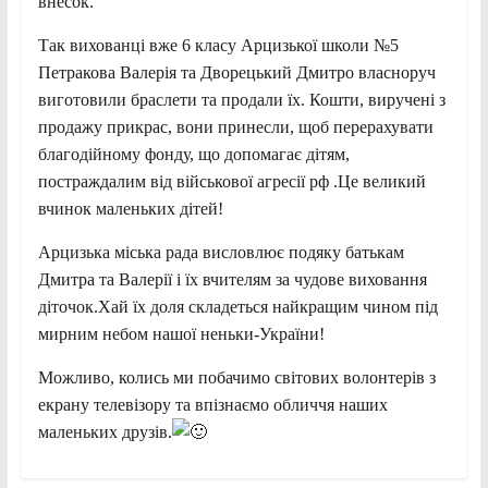
внесок.
Так вихованці вже 6 класу Арцизької школи №5
Петракова Валерія та Дворецький Дмитро власноруч
виготовили браслети та продали їх. Кошти, виручені з
продажу прикрас, вони принесли, щоб перерахувати
благодійному фонду, що допомагає дітям,
постраждалим від військової агресії рф .Це великий
вчинок маленьких дітей!
Арцизька міська рада висловлює подяку батькам
Дмитра та Валерії і їх вчителям за чудове виховання
діточок.Хай їх доля складеться найкращим чином під
мирним небом нашої неньки-України!
Можливо, колись ми побачимо світових волонтерів з
екрану телевізору та впізнаємо обличчя наших
маленьких друзів.