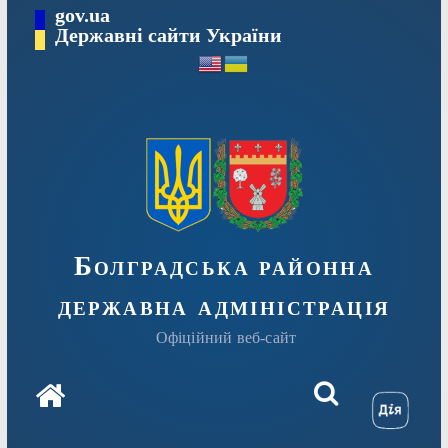
Перейти
gov.ua
Державні сайти України
до
вмісту
Болградська районна
державна адміністрація
Офіційний веб-сайт