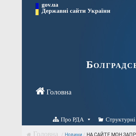
Перейти
gov.ua
Державні сайти України
до
вмісту
Болградс
Про РДА
Структурні
/
Новини
/
НА САЙТЕ МОН ЗАПР