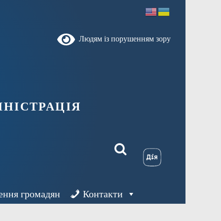
Людям із порушенням зору
ністрація
ення громадян
Контакти