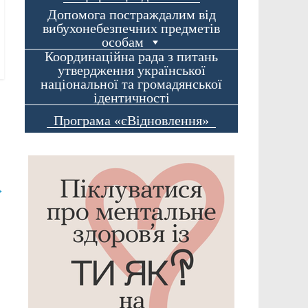
Допомога постраждалим від
вибухонебезпечних предметів
особам
Координаційна рада з питань
утвердження української
національної та громадянської
ідентичності
Програма «єВідновлення»
→