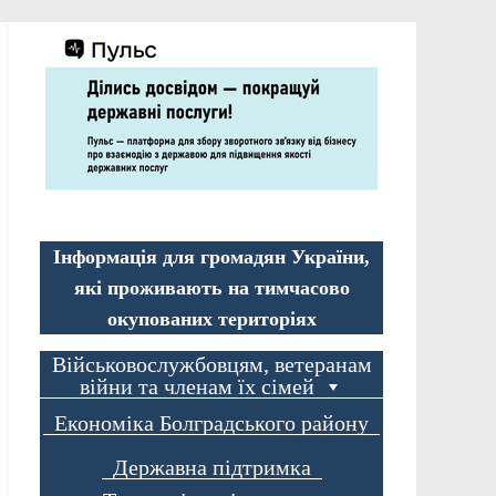
Інформація для громадян України,
які проживають на тимчасово
окупованих територіях
Військовослужбовцям, ветеранам
війни та членам їх сімей
Економіка Болградського району
Державна підтримка