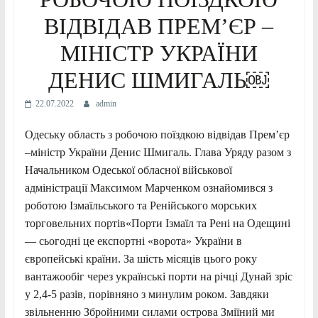
ВІДВІДАВ ПРЕМ’ЄР –
МІНІСТР УКРАЇНИ
ДЕНИС ШМИГАЛЬ￼
22.07.2022
admin
Одеську область з робочою поїздкою відвідав Прем’єр
–міністр України Денис Шмигаль. Глава Уряду разом з
Начальником Одеської обласної військової
адміністрації Максимом Марченком ознайомився з
роботою Ізмаїльського та Ренійського морських
торговельних портів«Порти Ізмаїл та Рені на Одещині
— сьогодні це експортні «ворота» України в
європейські країни. За шість місяців цього року
вантажообіг через українські порти на річці Дунай зріс
у 2,4-5 разів, порівняно з минулим роком. Завдяки
звільненню Збройними силами острова Зміїний ми