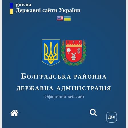
Перейти
gov.ua
Державні сайти України
до
вмісту
Болградська районна
державна адміністрація
Офіційний веб-сайт