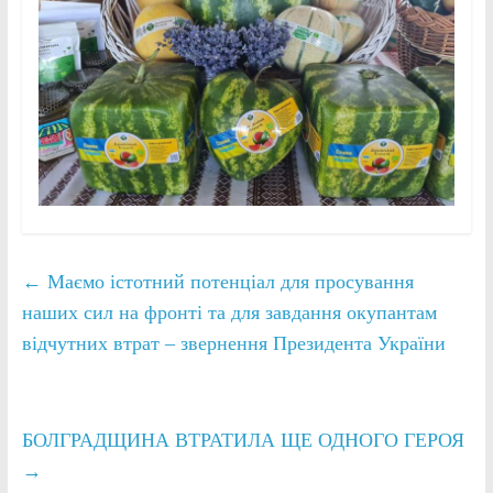
←
Маємо істотний потенціал для просування
наших сил на фронті та для завдання окупантам
відчутних втрат – звернення Президента України
БОЛГРАДЩИНА ВТРАТИЛА ЩЕ ОДНОГО ГЕРОЯ
→