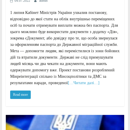
04.07.2022
admin
1 липня Кабінет Міністрів України ухвалив постанову,
відповідно до якої стати на облік внутрішньо переміщених
осіб та почати отримувати виплати можна без паспорта. Для
цього можливо буде використати документи з додатку «Дія»,
зокрема єДокумент, або довідку про те, що особа звернулася
за оформленням паспорта до Державної міграційної служби.
Мета — допомогти людям, які перемістилися із зони бойових
дій та втратили документи. Державі не слід примушувати
людей місяць чи два чекати на документи, вони мають
одержувати допомогу вже. Проект постанови розроблений
Мінреінтеграції спільно із Мінсоцполітики та ДМС за
результатами наради, проведеної
[…Читати далі…]
Read more