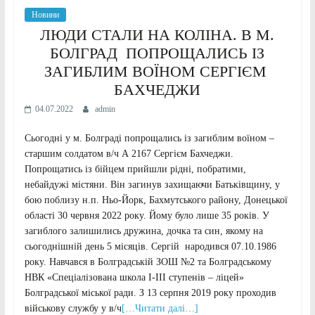
Новини
ЛЮДИ СТАЛИ НА КОЛІНА. В М.
БОЛГРАД ПОПРОЩАЛИСЬ ІЗ
ЗАГИБЛИМ ВОЇНОМ СЕРГІЄМ
БАХЧЕДЖИ
04.07.2022
admin
Сьогодні у м. Болграді попрощались із загиблим воїном –
старшим солдатом в/ч А 2167 Сергієм Бахчеджи.
Попрощатись із бійцем прийшли рідні, побратими,
небайдужі містяни. Він загинув захищаючи Батьківщину, у
бою поблизу н.п. Ньо-Йорк, Бахмутського району, Донецької
області 30 червня 2022 року. Йому було лише 35 років. У
загиблого залишились дружина, дочка та син, якому на
сьогоднішній день 5 місяців. Сергій народився 07.10.1986
року. Навчався в Болградській ЗОШ №2 та Болградському
НВК «Спеціалізована школа І-ІІІ ступенів – ліцей»
Болградської міської ради. З 13 серпня 2019 року проходив
військову службу у в/ч
[…Читати далі…]