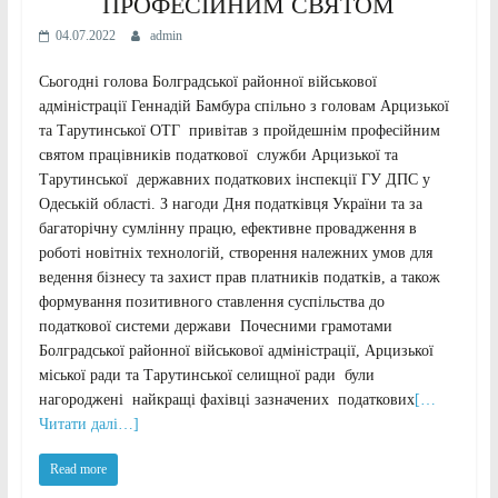
ПРОФЕСІЙНИМ СВЯТОМ
04.07.2022
admin
Сьогодні голова Болградської районної військової
адміністрації Геннадій Бамбура спільно з головам Арцизької
та Тарутинської ОТГ привітав з пройдешнім професійним
святом працівників податкової служби Арцизької та
Тарутинської державних податкових інспекції ГУ ДПС у
Одеській області. З нагоди Дня податківця України та за
багаторічну сумлінну працю, ефективне провадження в
роботі новітніх технологій, створення належних умов для
ведення бізнесу та захист прав платників податків, а також
формування позитивного ставлення суспільства до
податкової системи держави Почесними грамотами
Болградської районної військової адміністрації, Арцизької
міської ради та Тарутинської селищної ради були
нагороджені найкращі фахівці зазначених податкових
[…
Читати далі…]
Read more