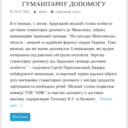
ГУМАНІТАРНУ ДОПОМОГУ
04.07.2022
admin
соціальний захист
В п’ятницю, 1 липня, Арцизький міський голова особисто
доставив гуманітарну допомогу до Миколаєва, зібрану
мешканцями Арцизької громади. “На сьогодні Миколаївська
область – міцний та надійний форпост півдня України. Тому
вважаю, що ми маємо допомагати її мешканцям, які щодня
потерпають від ракетних обстрілів окупантів. Чергову
гуманітарну допомогу від Арцизької громади доставив
особисто.” – поділився Сергій Парпуланський.Завядки
небайдужості мешканців, за короткий термін вдалося зібрати
цілу вантажівку гуманітарної допомоги у вигляді продуктів
харчування та необхідних речей. Міський голова подякував
команді ТОВ “АМК” за чергову допомогу із доставки
вантажу, підприємцям Топалову В.З. та Волкову
[…Читати
далі…]
Read more