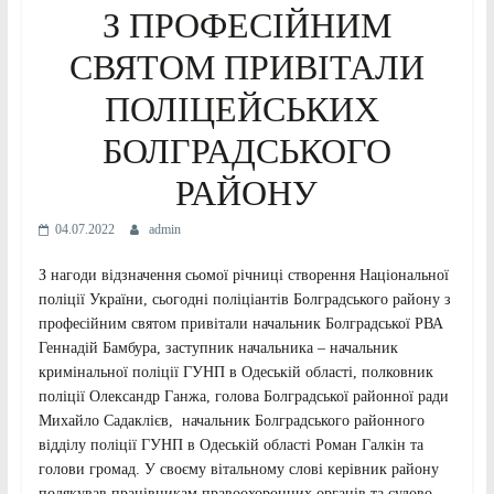
З ПРОФЕСІЙНИМ
СВЯТОМ ПРИВІТАЛИ
ПОЛІЦЕЙСЬКИХ
БОЛГРАДСЬКОГО
РАЙОНУ
04.07.2022
admin
З нагоди відзначення сьомої річниці створення Національної
поліції України, сьогодні поліціантів Болградського району з
професійним святом привітали начальник Болградської РВА
Геннадій Бамбура, заступник начальника – начальник
кримінальної поліції ГУНП в Одеській області, полковник
поліції Олександр Ганжа, голова Болградської районної ради
Михайло Садаклієв, начальник Болградського районного
відділу поліції ГУНП в Одеській області Роман Галкін та
голови громад. У своєму вітальному слові керівник району
подякував працівникам правоохоронних органів та судово-