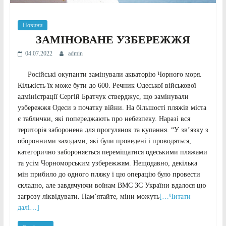
Новини
ЗАМІНОВАНЕ УЗБЕРЕЖЖЯ
04.07.2022
admin
Російські окупанти замінували акваторію Чорного моря.
Кількість їх може бути до 600. Речник Одеської військової
адміністрації Сергій Братчук стверджує, що замінували
узбережжя Одеси з початку війни. На більшості пляжів міста
є таблички, які попереджають про небезпеку. Наразі вся
територія заборонена для прогулянок та купання. “У зв’язку з
оборонними заходами, які були проведені і проводяться,
категорично забороняється переміщатися одеськими пляжами
та усім Чорноморським узбережжям. Нещодавно, декілька
мін прибило до одного пляжу і цю операцію було провести
складно, але завдячуючи воїнам ВМС ЗС України вдалося цю
загрозу ліквідувати. Пам’ятайте, міни можуть
[…Читати
далі…]