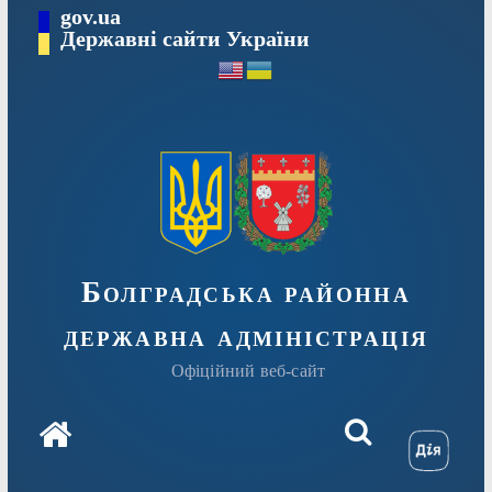
Перейти
gov.ua
Державні сайти України
до
вмісту
Болградська районна
державна адміністрація
Офіційний веб-сайт