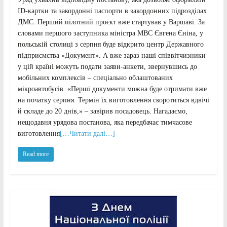
ID-картки та закордонні паспорти в закордонних підрозділах
ДМС. Перший пілотний проєкт вже стартував у Варшаві. За
словами першого заступника міністра МВС Євгена Єніна, у
польській столиці з серпня буде відкрито центр Державного
підприємства «Документ». А вже зараз наші співвітчизники
у цій країні можуть подати заяви-анкети, звернувшись до
мобільних комплексів – спеціально облаштованих
мікроавтобусів. «Перші документи можна буде отримати вже
на початку серпня. Термін їх виготовлення скоротиться вдвічі
й складе до 20 днів,» – завірив посадовець. Нагадаємо,
нещодавня урядова постанова, яка передбачає тимчасове
виготовлення
[…Читати далі…]
Read more