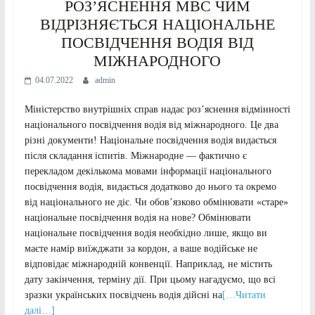
РОЗ’ЯСНЕННЯ МВС ЧИМ
ВІДРІЗНЯЄТЬСЯ НАЦІОНАЛЬНЕ
ПОСВІДЧЕННЯ ВОДІЯ ВІД
МІЖНАРОДНОГО
04.07.2022
admin
Міністерство внутрішніх справ надає роз’яснення відмінності
національного посвідчення водія від міжнародного. Це два
різні документи! Національне посвідчення водія видається
після складання іспитів. Міжнародне — фактично є
перекладом декількома мовами інформації національного
посвідчення водія, видається додатково до нього та окремо
від національного не діє. Чи обов’язково обмінювати «старе»
національне посвідчення водія на нове? Обмінювати
національне посвідчення водія необхідно лише, якщо ви
маєте намір виїжджати за кордон, а ваше водійське не
відповідає міжнародній конвенції. Наприклад, не містить
дату закінчення, терміну дії. При цьому нагадуємо, що всі
зразки українських посвідчень водія дійсні на
[…Читати
далі…]