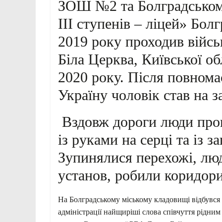
ЗОШ №2 та Болградськом
ІІІ ступенів – ліцей» Болг
2019 року проходив війсь
Біла Церква, Київської о
2020 року. Після повном
Україну чоловік став на 
Вздовж дороги люди прово
із руками на серці та із 
Зупинялися перехожі, лю
установ, робили коридори
На Болградському міському кладовищі відбувся ж
адміністрації найщиріші слова співчуття рідни