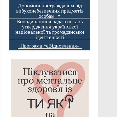
Допомога постраждалим від
вибухонебезпечних предметів
особам
Координаційна рада з питань
утвердження української
національної та громадянської
ідентичності
Програма «єВідновлення»