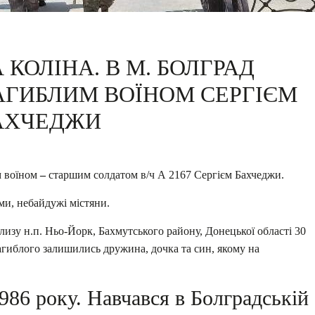
КОЛІНА. В М. БОЛГРАД
АГИБЛИМ ВОЇНОМ СЕРГІЄМ
АХЧЕДЖИ
м воїном
–
старшим солдатом в/ч А 2167 Сергієм Бахчеджи.
ми, небайдужі містяни.
изу н.п. Ньо-Йорк, Бахмутського району, Донецької області 30
загиблого залишились дружина, дочка та син, якому на
986 року. Навчався в Болградській