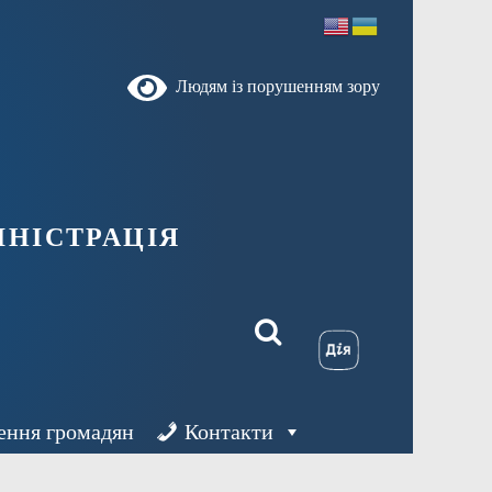
Людям із порушенням зору
ністрація
ення громадян
Контакти