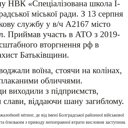
у НВК «Спеціалізована школа І-
радської міської ради. З 13 серпня
кову службу у в/ч А2167 місто
бл. Приймав участь в АТО з 2019-
асштабного вторгнення рф в
захист Батьківщини.
джали воїна, стоячи на колінах,
заплаканими обличчями.
ди виходили з підприємств,
 слави, віддаючи шану загиблому.
алобний мітинг, де від імені Болградської районної військової
м та близьким з приводу непоправної втрати висловив заступник