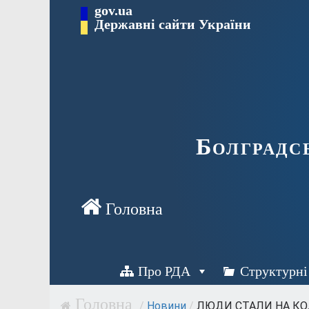
Перейти
gov.ua
Державні сайти України
до
вмісту
Болградс
Про РДА
Структурні
/
Новини
/
ЛЮДИ СТАЛИ НА КОЛІ