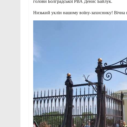
голови Болградської РВА Денис Байлук.
Низький уклін нашому воїну-захиснику! Вічна 