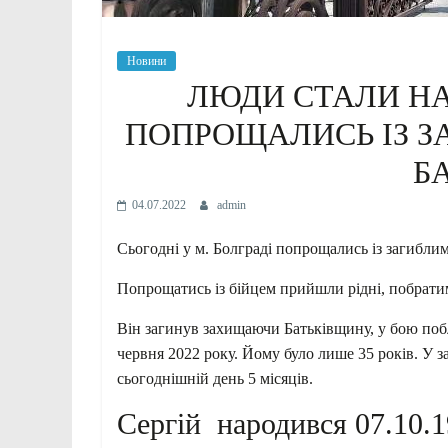
Новини
ЛЮДИ СТАЛИ НА 
ПОПРОЩАЛИСЬ ІЗ З
Б
04.07.2022
admin
Сьогодні у м. Болграді попрощались із загибли
Попрощатись із бійцем прийшли рідні, побрати
Він загинув захищаючи Батьківщину, у бою побл
червня 2022 року. Йому було лише 35 років. У 
сьогоднішній день 5 місяців.
Сергій народився 07.10.1