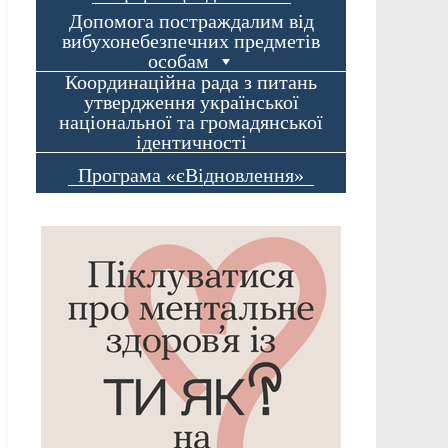
Допомога постраждалим від
вибухонебезпечних предметів
особам
Координаційна рада з питань
утвердження української
національної та громадянської
ідентичності
Програма «єВідновлення»