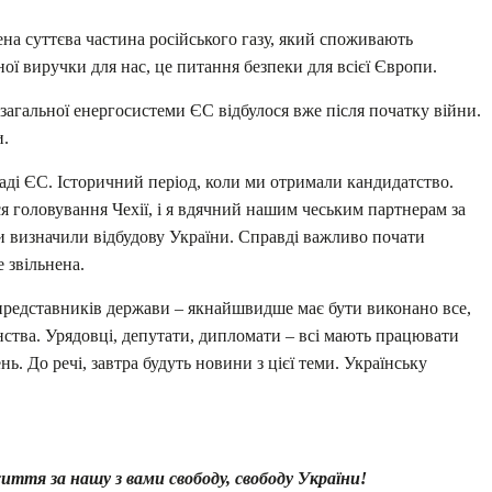
ена суттєва частина російського газу, який споживають
ої виручки для нас, це питання безпеки для всієї Європи.
загальної енергосистеми ЄС відбулося вже після початку війни.
и.
аді ЄС. Історичний період, коли ми отримали кандидатство.
я головування Чехії, і я вдячний нашим чеським партнерам за
ни визначили відбудову України. Справді важливо почати
 звільнена.
х представників держави – якнайшвидше має бути виконано все,
ства. Урядовці, депутати, дипломати – всі мають працювати
ь. До речі, завтра будуть новини з цієї теми. Українську
иття за нашу з вами свободу, свободу України!