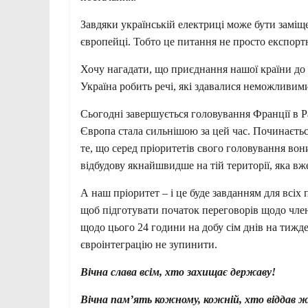
Завдяки українській електриці може бути заміщ
європейці. Тобто це питання не просто експортн
Хочу нагадати, що приєднання нашої країни до 
Україна робить речі, які здавалися неможливим
Сьогодні завершується головування Франції в Р
Європа стала сильнішою за цей час. Починаєтьс
те, що серед пріоритетів свого головування во
відбудову якнайшвидше на тій території, яка вже
А наш пріоритет – і це буде завданням для всі
щоб підготувати початок переговорів щодо член
щодо цього 24 години на добу сім днів на тижден
євроінтеграцію не зупинити.
Вічна слава всім, хто захищає державу!
Вічна пам’ять кожному, кожній, хто віддав ж