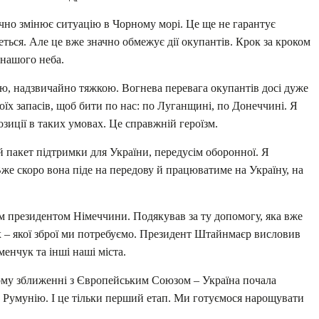
начно змінює ситуацію в Чорному морі. Це ще не гарантує
еться. Але це вже значно обмежує дії окупантів. Крок за кроком
з нашого неба.
ю, надзвичайно тяжкою. Вогнева перевага окупантів досі дуже
воїх запасів, щоб бити по нас: по Луганщині, по Донеччині. Я
зиції в таких умовах. Це справжній героїзм.
 пакет підтримки для України, передусім оборонної. Я
е скоро вона піде на передову й працюватиме на Україну, на
 президентом Німеччини. Подякував за ту допомогу, яка вже
х – якої зброї ми потребуємо. Президент Штайнмаєр висловив
менчук та інші наші міста.
ому зближенні з Європейським Союзом – Україна почала
у Румунію. І це тільки перший етап. Ми готуємося нарощувати