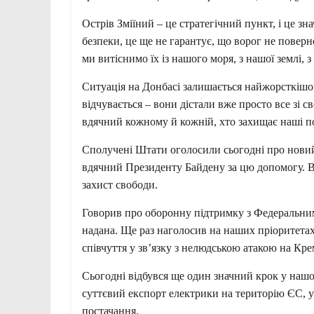
Острів Зміїний – це стратегічний пункт, і це з
безпеки, це ще не гарантує, що ворог не поверн
ми витіснимо їх із нашого моря, з нашої землі, 
Ситуація на Донбасі залишається найжорсткішо
відчувається – вони дістали вже просто все зі с
вдячний кожному й кожній, хто захищає наші по
Сполучені Штати оголосили сьогодні про новий
вдячний Президенту Байдену за цю допомогу. Вж
захист свободи.
Говорив про оборонну підтримку з Федеральним
надана. Ще раз наголосив на наших пріоритета
співчуття у зв’язку з нелюдською атакою на Кре
Сьогодні відбувся ще один значний крок у наш
суттєвий експорт електрики на територію ЄС, 
постачання.