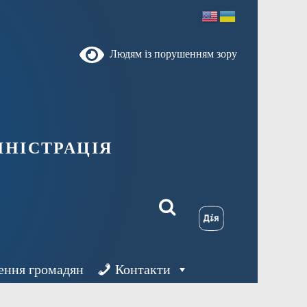
Людям із порушенням зору
ністрація
ення громадян
Контакти