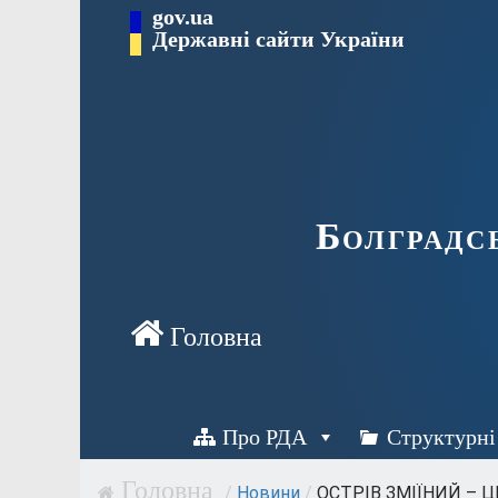
Перейти
gov.ua
Державні сайти України
до
вмісту
Болградс
Про РДА
Структурні
/
Новини
/
ОСТРІВ ЗМІЇНИЙ – ЦЕ.