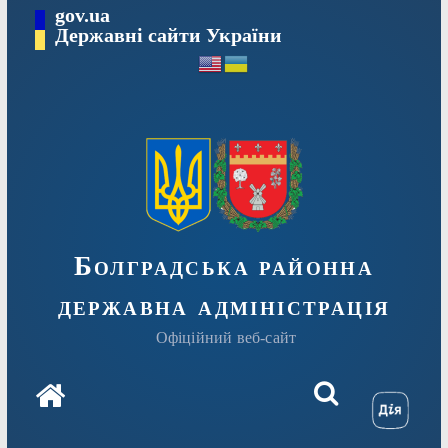
Перейти
gov.ua
Державні сайти України
до
вмісту
Болградська районна
державна адміністрація
Офіційний веб-сайт