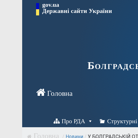
Перейти
gov.ua
Державні сайти України
до
вмісту
Болградс
Про РДА
Структурні
/
Новини
/
У БОЛГРАДСЬКІЙ ОТ