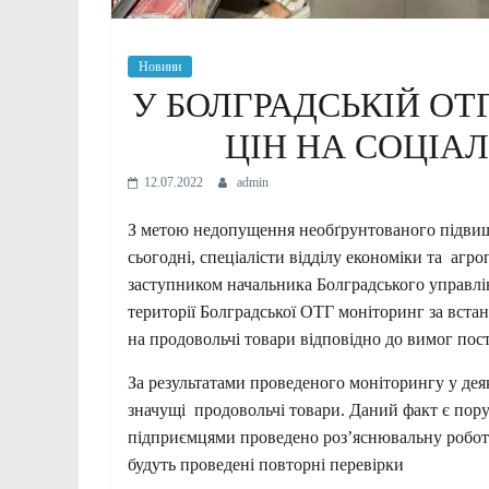
Новини
У БОЛГРАДСЬКІЙ О
ЦІН НА СОЦІА
12.07.2022
admin
З метою недопущення необґрунтованого підвище
сьогодні, спеціалісти відділу економіки та агр
заступником начальника Болградського управ
території Болградської ОТГ моніторинг за вста
на продовольчі товари відповідно до вимог по
За результатами проведеного моніторингу у дея
значущі продовольчі товари. Даний факт є пор
підприємцями проведено роз’яснювальну роботу
будуть проведені повторні перевірки