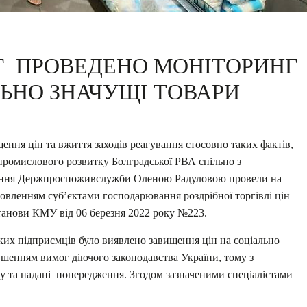
ТГ ПРОВЕДЕНО МОНІТОРИНГ
ЛЬНО ЗНАЧУЩІ ТОВАРИ
ння цін та вжиття заходів реагування стосовно таких фактів,
опромислового розвитку Болградської РВА спільно з
ління Держпроспоживслужби Оленою Радуловою провели на
новленням суб’єктами господарювання роздрібної торгівлі цін
станови КМУ від 06 березня 2022 року №223.
ких підприємців було виявлено завищення цін на соціально
ушенням вимог діючого законодавства України, тому з
 та надані попередження. Згодом зазначеними спеціалістами