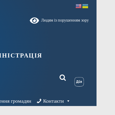
Людям із порушенням зору
ністрація
ення громадян
Контакти