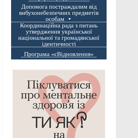
Допомога постраждалим від
вибухонебезпечних предметів
особам
Координаційна рада з питань
утвердження української
національної та громадянської
ідентичності
Програма «єВідновлення»