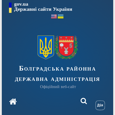
Перейти
gov.ua
Державні сайти України
до
вмісту
Болградська районна
державна адміністрація
Офіційний веб-сайт