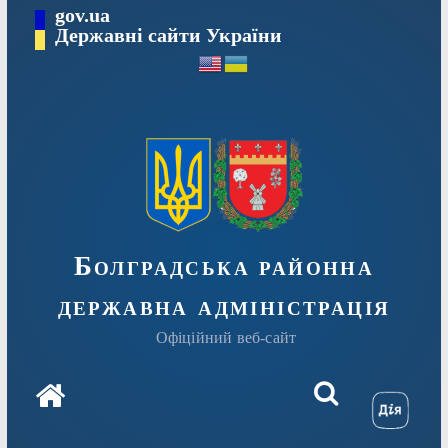
Перейти
gov.ua
Державні сайти України
до
вмісту
Болградська районна
державна адміністрація
Офіційний веб-сайт