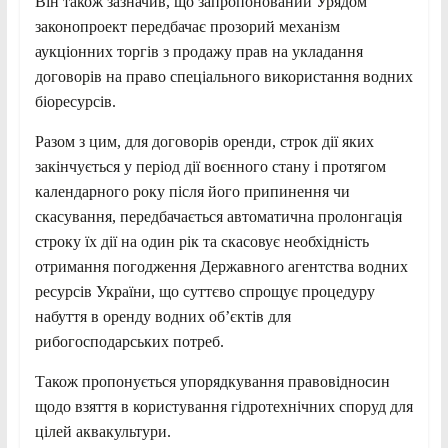
Він також зазначив, що запропонований Урядом
законопроект передбачає прозорий механізм
аукціонних торгів з продажу прав на укладання
договорів на право спеціального використання водних
біоресурсів.
Разом з цим, для договорів оренди, строк дії яких
закінчується у період дії воєнного стану і протягом
календарного року після його припинення чи
скасування, передбачається автоматична пролонгація
строку їх дії на один рік та скасовує необхідність
отримання погодження Державного агентства водних
ресурсів України, що суттєво спрощує процедуру
набуття в оренду водних об’єктів для
рибогосподарських потреб.
Також пропонується упорядкування правовідносин
щодо взяття в користування гідротехнічних споруд для
цілей аквакультури.