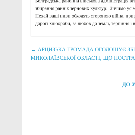
Болградська районна військова адміністрація в
збирання ранніх зернових культур! Зичимо усім 
Нехай ваші ниви обходять стороною війна, прир
дорогі хлібороби, за любов до землі, терпіння і
←
АРЦИЗЬКА ГРОМАДА ОГОЛОШУЄ ЗБ
МИКОЛАЇВСЬКОЇ ОБЛАСТІ, ЩО ПОСТР
ДО 