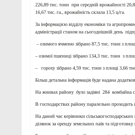
226,89 тис. тонн при середній врожайності 20,8 
16,67 тис. га., врожайність склала 13,5 ц/га.
За інформацією відділу економіки та агропроми
адміністрації станом на сьогоднішній день пі
– озимого ячменю зібрано 87,5 тис. тонн з площі
– озимої пшениці зібрано 134,3 тис. тонн з площ
– гороху зібрано 4,59 тис. тонн з площі 3,66 тис
Більш детальна інформація буде надана додатков
На жнивах району було задіяні 284 комбайна с
В господарствах району паралельно проходить п
На даний час керівники сільськогосподарських
ділянок за оренду земельних паїв та підгото