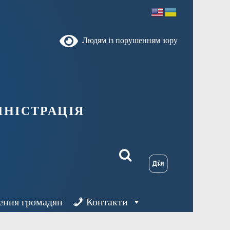
Людям із порушенням зору
ністрація
ення громадян
Контакти