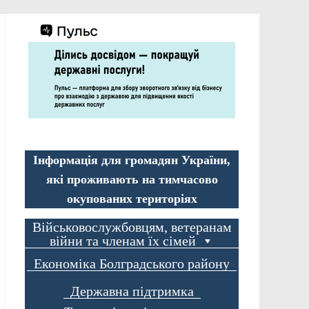
Інформація для громадян України,
які проживають на тимчасово
окупованих територіях
Військовослужбовцям, ветеранам
війни та членам їх сімей
Економіка Болградського району
Державна підтримка