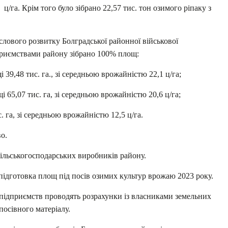
ц/га. Крім того було зібрано 22,57 тис. тон озимого ріпаку з
слового розвитку Болградської районної військової
дприємствами району зібрано 100% площ:
 39,48 тис. га., зі середньою врожайністю 22,1 ц/га;
і 65,07 тис. га, зі середньою врожайністю 20,6 ц/га;
. га, зі середньою врожайністю 12,5 ц/га.
о.
ільськогосподарських виробників району.
ідготовка площ під посів озимих культур врожаю 2023 року.
 підприємств проводять розрахунки із власниками земельних
вку посівного матеріалу.