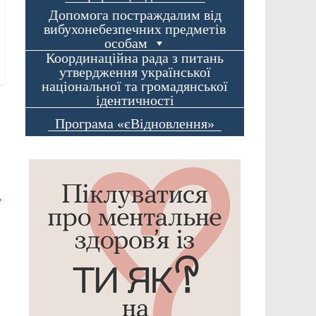
Допомога постраждалим від
вибухонебезпечних предметів
особам
Координаційна рада з питань
утвердження української
національної та громадянської
ідентичності
Програма «єВідновлення»
→