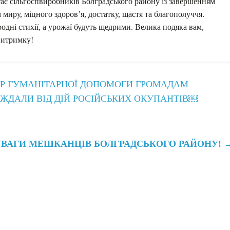
ітає сільгоспвиробників Болградського району із завершенням
миру, міцного здоров’я, достатку, щастя та благополуччя.
одні стихії, а урожаї будуть щедрими. Велика подяка вам,
 витримку!
ІР ГУМАНІТАРНОЇ ДОПОМОГИ ГРОМАДАМ
АЖДАЛИ ВІД ДІЙ РОСІЙСЬКИХ ОКУПАНТІВ￼
УВАГИ МЕШКАНЦІВ БОЛГРАДСЬКОГО РАЙОНУ!