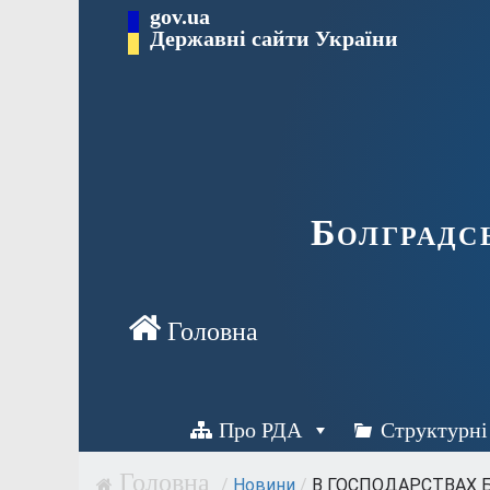
Перейти
gov.ua
Державні сайти України
до
вмісту
Болградс
Про РДА
Структурні
/
Новини
/
В ГОСПОДАРСТВАХ Б