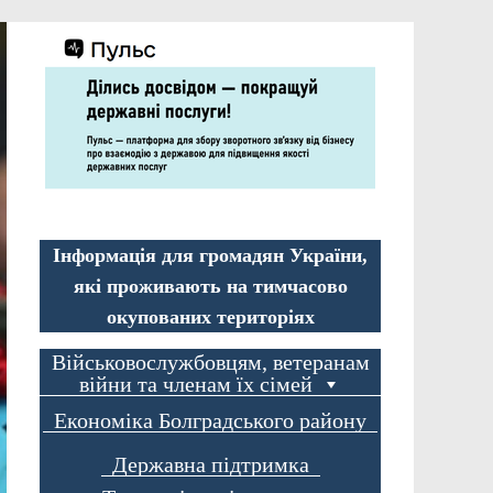
Інформація для громадян України,
які проживають на тимчасово
окупованих територіях
Військовослужбовцям, ветеранам
війни та членам їх сімей
Економіка Болградського району
Державна підтримка