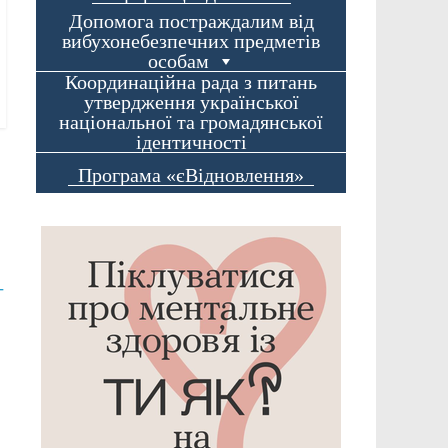
Допомога постраждалим від
вибухонебезпечних предметів
особам
Координаційна рада з питань
утвердження української
національної та громадянської
ідентичності
Програма «єВідновлення»
-