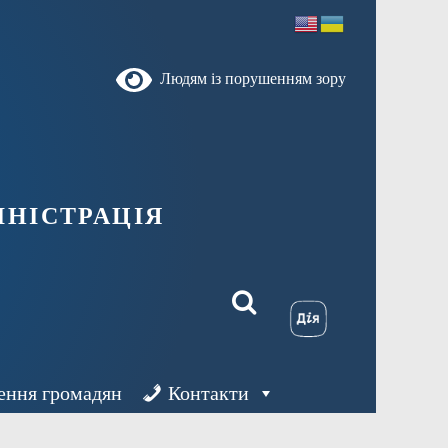
Людям із порушенням зору
ністрація
ення громадян
Контакти