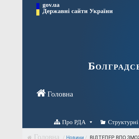
Перейти
gov.ua
Державні сайти України
до
вмісту
Болградс
Про РДА
Структурні
/
Новини
/
ВІДТЕПЕР ВПО ЗМО