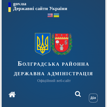
Перейти
gov.ua
Державні сайти України
до
вмісту
Болградська районна
державна адміністрація
Офіційний веб-сайт